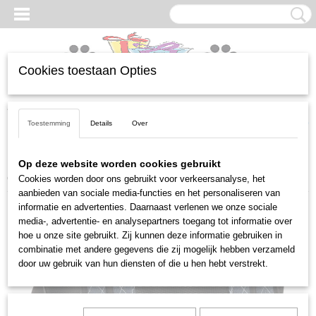
Cookies toestaan Opties
Inloggen
Registreren
UW WINKELWAGEN
Geen producten
(0)
Toestemming
Details
Over
Home
>
Honden
>
Transport
>
Tassen
>
Tas Audrey blauw - max.
Op deze website worden cookies gebruikt
draagvermogen tot 5 kg
Cookies worden door ons gebruikt voor verkeersanalyse, het
aanbieden van sociale media-functies en het personaliseren van
informatie en advertenties. Daarnaast verlenen we onze sociale
media-, advertentie- en analysepartners toegang tot informatie over
hoe u onze site gebruikt. Zij kunnen deze informatie gebruiken in
combinatie met andere gegevens die zij mogelijk hebben verzameld
door uw gebruik van hun diensten of die u hen hebt verstrekt.