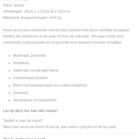
Kleur: blauw.
Afmetingen: 36cm L x 21cm B x 23cm H.
Maximaal draagvermogen: tot 5 kg.
Neem je trouwe viervoeter overal mee naartoe met deze handige draagtas!
Perfect als reisbench in de auto of voor op vakantie. Het gaas zorgt voor
voldoende luchtcirculatie en is geschikt voor kleinere honden of katten.
Materiaal: polyester.
Handwas.
Heeft een verstevigd frame.
Uitneembare bodem.
Riem met karabijnhaak voor extra veiligheid.
Draaislot.
Verstelbare schouderriem.
Let op deze tas kan niet retour!
Twijfelt u over de maat?
Meet dan eerst uw hond of kat op, dan weet u precies of de tas past.