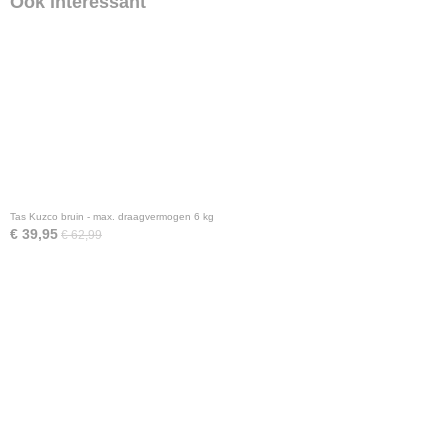
Ook interessant
Tas Kuzco bruin - max. draagvermogen 6 kg
€ 39,95
€ 62,99