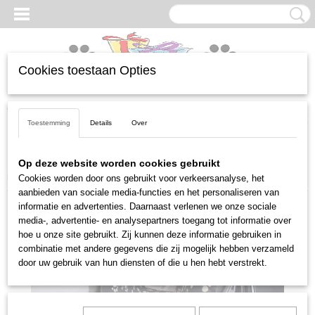
Cookies toestaan Opties
Inloggen
Registreren
UW WINKELWAGEN
Geen producten
(0)
Toestemming
Details
Over
Home
>
Honden
>
Transport
>
Auto toebehoren
>
Auto
Op deze website worden cookies gebruikt
beschermdeken 140 x 145 cm
Cookies worden door ons gebruikt voor verkeersanalyse, het
aanbieden van sociale media-functies en het personaliseren van
informatie en advertenties. Daarnaast verlenen we onze sociale
media-, advertentie- en analysepartners toegang tot informatie over
hoe u onze site gebruikt. Zij kunnen deze informatie gebruiken in
combinatie met andere gegevens die zij mogelijk hebben verzameld
door uw gebruik van hun diensten of die u hen hebt verstrekt.