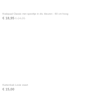
Krabpaal Classic met speeltje in div. kleuren - 60 cm hoog
€ 18,95
€ 24,95
Kattenbak Lexie zwart
€ 15,00