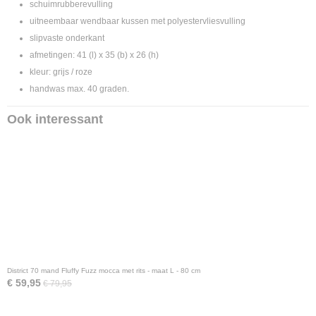
schuimrubberevulling
uitneembaar wendbaar kussen met polyestervliesvulling
slipvaste onderkant
afmetingen: 41 (l) x 35 (b) x 26 (h)
kleur: grijs / roze
handwas max. 40 graden.
Ook interessant
District 70 mand Fluffy Fuzz mocca met rits - maat L - 80 cm
€ 59,95
€ 79,95