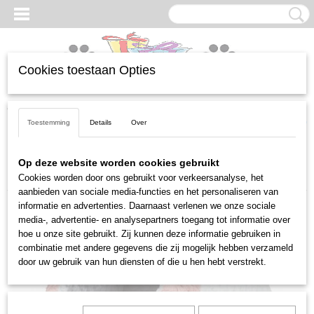
Cookies toestaan Opties
Inloggen
Registreren
UW WINKELWAGEN
Geen producten
(0)
Toestemming
Details
Over
Home
>
Honden
>
Manden, kussens en huisjes
>
Mand iglo Kaline
Op deze website worden cookies gebruikt
Mio grijs / roze
Cookies worden door ons gebruikt voor verkeersanalyse, het
aanbieden van sociale media-functies en het personaliseren van
informatie en advertenties. Daarnaast verlenen we onze sociale
media-, advertentie- en analysepartners toegang tot informatie over
hoe u onze site gebruikt. Zij kunnen deze informatie gebruiken in
combinatie met andere gegevens die zij mogelijk hebben verzameld
door uw gebruik van hun diensten of die u hen hebt verstrekt.