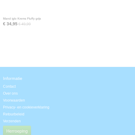
Mand iglo Krems Fluffy grijs
€ 34,95
€ 49,99
Informatie
Contact
Over ons
Voorwaarden
Privacy- en cookieverklaring
Retourbeleid
Verzenden
Herroeping