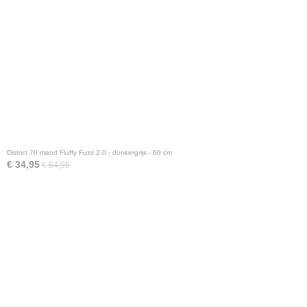
District 70 mand Fluffy Fuzz 2.0 - donkergrijs - 60 cm
€ 34,95
€ 64,95