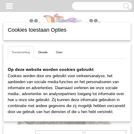
Cookies toestaan Opties
Inloggen
Registreren
UW WINKELWAGEN
Geen producten
(0)
Toestemming
Details
Over
Home
>
Honden
>
Manden, kussens en huisjes
>
Mand divan Zina
Op deze website worden cookies gebruikt
groen - 50 cm
Cookies worden door ons gebruikt voor verkeersanalyse, het
aanbieden van sociale media-functies en het personaliseren van
informatie en advertenties. Daarnaast verlenen we onze sociale
media-, advertentie- en analysepartners toegang tot informatie over
hoe u onze site gebruikt. Zij kunnen deze informatie gebruiken in
combinatie met andere gegevens die zij mogelijk hebben verzameld
door uw gebruik van hun diensten of die u hen hebt verstrekt.