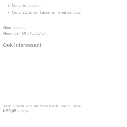
Met antislipbodem.
Mand is 1 geheel, kussen is niet uitneembaar.
Kleur: donkergroen.
Afmetingen: 50 x 40 x 17 cm.
Ook interessant
District 70 mand Fluffy Fuzz mocca met rits - maat L - 80 cm
€ 59,95
€ 79,95