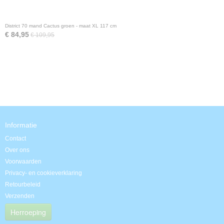
District 70 mand Cactus groen - maat XL 117 cm
€ 84,95
€ 109,95
Informatie
Contact
Over ons
Voorwaarden
Privacy- en cookieverklaring
Retourbeleid
Verzenden
Herroeping