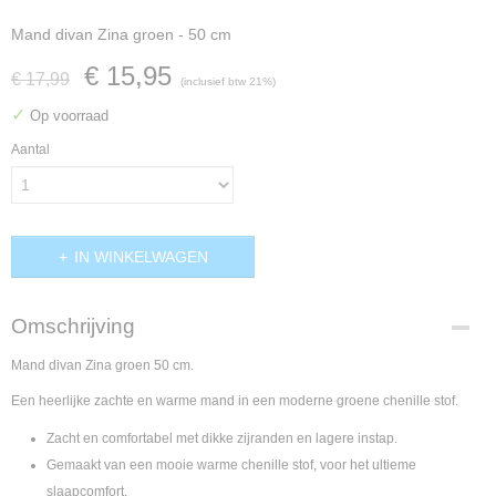
Mand divan Zina groen - 50 cm
€ 15,95
€ 17,99
(inclusief btw 21%)
✓
Op voorraad
Aantal
IN WINKELWAGEN
Omschrijving
Mand divan Zina groen 50 cm.
Een heerlijke zachte en warme mand in een moderne groene chenille stof.
Zacht en comfortabel met dikke zijranden en lagere instap.
Gemaakt van een mooie warme chenille stof, voor het ultieme
slaapcomfort.