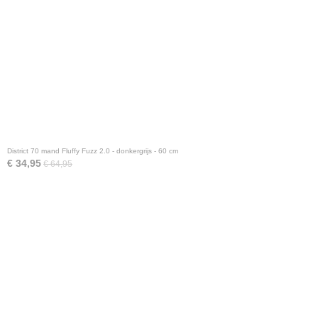
District 70 mand Fluffy Fuzz 2.0 - donkergrijs - 60 cm
€ 34,95
€ 64,95